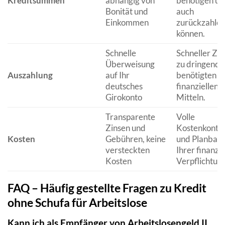
Kreditsummen
abhängig von
benötigen un
Bonität und
auch
Einkommen
zurückzahle
können.
Schnelle
Schneller Zu
Überweisung
zu dringend
Auszahlung
auf Ihr
benötigten
deutsches
finanziellen
Girokonto
Mitteln.
Transparente
Volle
Zinsen und
Kostenkontro
Kosten
Gebühren, keine
und Planbark
versteckten
Ihrer finanzie
Kosten
Verpflichtun
FAQ – Häufig gestellte Fragen zu Kredit
ohne Schufa für Arbeitslose
Kann ich als Empfänger von Arbeitslosengeld II