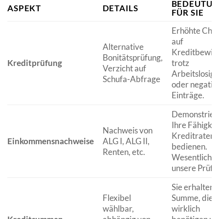
BEDEUTU
ASPEKT
DETAILS
FÜR SIE
Erhöhte Cha
auf
Alternative
Kreditbewill
Bonitätsprüfung,
Kreditprüfung
trotz
Verzicht auf
Arbeitslosigk
Schufa-Abfrage
oder negativ
Einträge.
Demonstrier
Ihre Fähigkeit
Nachweis von
Kreditraten 
Einkommensnachweise
ALG I, ALG II,
bedienen.
Renten, etc.
Wesentlich f
unsere Prüfu
Sie erhalten 
Flexibel
Summe, die S
wählbar,
wirklich