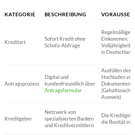
KATEGORIE
BESCHREIBUNG
VORAUSSET
Regelmäßiges
Sofort Kredit ohne
Einkommen,
Kreditart
Schufa-Abfrage
Volljährigkeit,
in Deutschland
Ausfüllen des A
Digital und
Hochladen von
Antragsprozess
kundenfreundlich über
Dokumenten
Antragsformular
(Gehaltsnachwe
Ausweis)
Netzwerk von
Die Kreditgebe
Kreditgeber
spezialisierten Banken
die Bonität int
und Kreditvermittlern