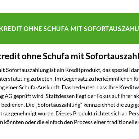
SSKREDIT OHNE SCHUFA MIT SOFORTAUSZAH
kredit ohne Schufa mit Sofortauszah
t Sofortauszahlung ist ein Kreditprodukt, das speziell dara
nterstützung zu bieten. Im Gegensatz zu herkömmlichen Kr
g einer Schufa-Auskunft. Das bedeutet, dass Ihre Kreditw
AG geprüft wird. Stattdessen liegt der Fokus auf Ihrer akt
zu bedienen. Die „Sofortauszahlung“ kennzeichnet die züg
ntrag genehmigt wurde. Dieses Produkt richtet sich an Per
 könnten oder die einfach den Prozess einer traditionel