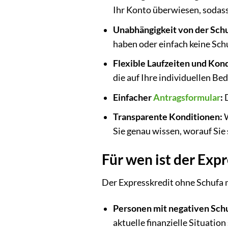
Ihr Konto überwiesen, sodass 
Unabhängigkeit von der Schu
haben oder einfach keine Sc
Flexible Laufzeiten und Kon
die auf Ihre individuellen Be
Einfacher
Antragsformular
:
D
Transparente Konditionen:
W
Sie genau wissen, worauf Sie 
Für wen ist der Exp
Der Expresskredit ohne Schufa m
Personen mit negativen Schu
aktuelle finanzielle Situation