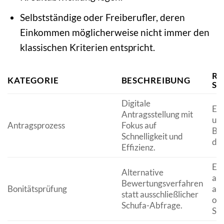
Selbstständige oder Freiberufler, deren
Einkommen möglicherweise nicht immer den
klassischen Kriterien entspricht.
RE
KATEGORIE
BESCHREIBUNG
SI
Digitale
Ein
Antragsstellung mit
un
Antragsprozess
Fokus auf
Be
Schnelligkeit und
dir
Effizienz.
Er
Alternative
auf
Bewertungsverfahren
Bonitätsprüfung
auc
statt ausschließlicher
ode
Schufa-Abfrage.
Sch