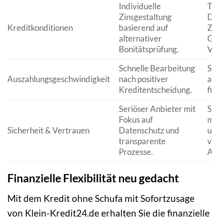
Individuelle
Tr
Zinsgestaltung
Dar
Kreditkonditionen
basierend auf
Zin
alternativer
Ge
Bonitätsprüfung.
Ver
Schnelle Bearbeitung
Sch
Auszahlungsgeschwindigkeit
nach positiver
auf
Kreditentscheidung.
fin
Seriöser Anbieter mit
Si
Fokus auf
mit
Sicherheit & Vertrauen
Datenschutz und
un
transparente
ve
Prozesse.
Ab
Finanzielle Flexibilität neu gedacht
Mit dem Kredit ohne Schufa mit Sofortzusage
von Klein-Kredit24.de erhalten Sie die finanzielle