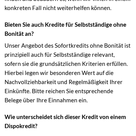
konkreten Fall nicht weiterhelfen können.
Bieten Sie auch Kredite für Selbstständige ohne
Bonität an?
Unser Angebot des Sofortkredits ohne Bonität ist
prinzipiell auch für Selbstständige relevant,
sofern sie die grundsätzlichen Kriterien erfüllen.
Hierbei legen wir besonderen Wert auf die
Nachvollziehbarkeit und Regelmäßigkeit Ihrer
Einkünfte. Bitte reichen Sie entsprechende
Belege über Ihre Einnahmen ein.
Wie unterscheidet sich dieser Kredit von einem
Dispokredit?