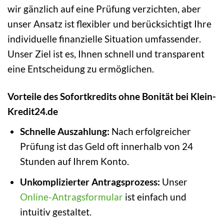
wir gänzlich auf eine Prüfung verzichten, aber
unser Ansatz ist flexibler und berücksichtigt Ihre
individuelle finanzielle Situation umfassender.
Unser Ziel ist es, Ihnen schnell und transparent
eine Entscheidung zu ermöglichen.
Vorteile des Sofortkredits ohne Bonität bei Klein-
Kredit24.de
Schnelle Auszahlung:
Nach erfolgreicher
Prüfung ist das Geld oft innerhalb von 24
Stunden auf Ihrem Konto.
Unkomplizierter Antragsprozess:
Unser
Online-Antragsformular
ist einfach und
intuitiv gestaltet.