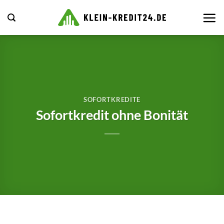
Zum
Inhalt
springen
SOFORTKREDITE
Sofortkredit ohne Bonität