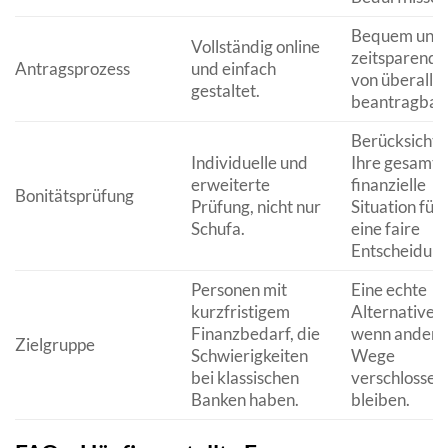
Bequem und
Vollständig online
zeitsparend,
Antragsprozess
und einfach
von überall
gestaltet.
beantragbar.
Berücksichti
Individuelle und
Ihre gesamte
erweiterte
finanzielle
Bonitätsprüfung
Prüfung, nicht nur
Situation für
Schufa.
eine faire
Entscheidung
Personen mit
Eine echte
kurzfristigem
Alternative,
Finanzbedarf, die
wenn andere
Zielgruppe
Schwierigkeiten
Wege
bei klassischen
verschlossen
Banken haben.
bleiben.