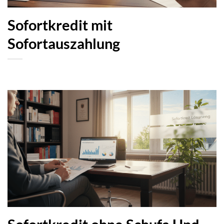
Sofortkredit mit
Sofortauszahlung