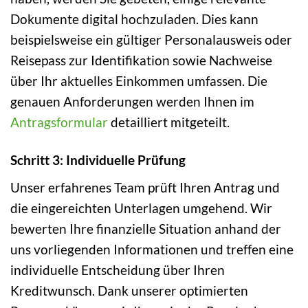
Dokumente digital hochzuladen. Dies kann
beispielsweise ein gültiger Personalausweis oder
Reisepass zur Identifikation sowie Nachweise
über Ihr aktuelles Einkommen umfassen. Die
genauen Anforderungen werden Ihnen im
Antragsformular
detailliert mitgeteilt.
Schritt 3: Individuelle Prüfung
Unser erfahrenes Team prüft Ihren Antrag und
die eingereichten Unterlagen umgehend. Wir
bewerten Ihre finanzielle Situation anhand der
uns vorliegenden Informationen und treffen eine
individuelle Entscheidung über Ihren
Kreditwunsch. Dank unserer optimierten