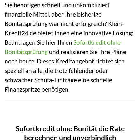
Sie benötigen schnell und unkompliziert
finanzielle Mittel, aber Ihre bisherige
Bonitätsprüfung war nicht erfolgreich? Klein-
Kredit24.de bietet Ihnen eine innovative Lösung:
Beantragen Sie hier Ihren
Sofortkredit ohne
Bonitätsprüfung
und realisieren Sie Ihre Pläne
noch heute. Dieses Kreditangebot richtet sich
speziell an alle, die trotz fehlender oder
schwacher Schufa-Einträge eine schnelle
Finanzspritze benötigen.
Sofortkredit ohne Bonität die Rate
berechnen und unverbindlich