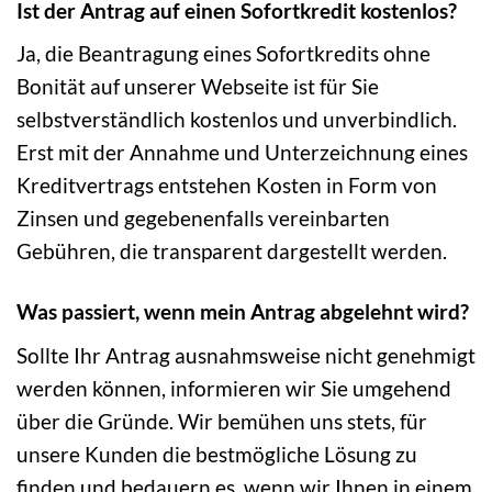
Ist der Antrag auf einen Sofortkredit kostenlos?
Ja, die Beantragung eines Sofortkredits ohne
Bonität auf unserer Webseite ist für Sie
selbstverständlich kostenlos und unverbindlich.
Erst mit der Annahme und Unterzeichnung eines
Kreditvertrags entstehen Kosten in Form von
Zinsen und gegebenenfalls vereinbarten
Gebühren, die transparent dargestellt werden.
Was passiert, wenn mein Antrag abgelehnt wird?
Sollte Ihr Antrag ausnahmsweise nicht genehmigt
werden können, informieren wir Sie umgehend
über die Gründe. Wir bemühen uns stets, für
unsere Kunden die bestmögliche Lösung zu
finden und bedauern es, wenn wir Ihnen in einem