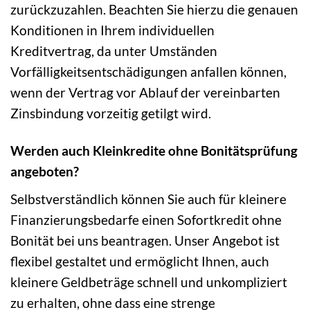
zurückzuzahlen. Beachten Sie hierzu die genauen
Konditionen in Ihrem individuellen
Kreditvertrag, da unter Umständen
Vorfälligkeitsentschädigungen anfallen können,
wenn der Vertrag vor Ablauf der vereinbarten
Zinsbindung vorzeitig getilgt wird.
Werden auch Kleinkredite ohne Bonitätsprüfung
angeboten?
Selbstverständlich können Sie auch für kleinere
Finanzierungsbedarfe einen Sofortkredit ohne
Bonität bei uns beantragen. Unser Angebot ist
flexibel gestaltet und ermöglicht Ihnen, auch
kleinere Geldbeträge schnell und unkompliziert
zu erhalten, ohne dass eine strenge