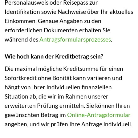
Personalausweis oder Reisepass zur
Identifikation sowie Nachweise über Ihr aktuelles
Einkommen. Genaue Angaben zu den
erforderlichen Dokumenten erhalten Sie
während des
Antragsformularsprozesses
.
Wie hoch kann der Kreditbetrag sein?
Die maximal mögliche Kreditsumme für einen
Sofortkredit ohne Bonität kann variieren und
hängt von Ihrer individuellen finanziellen
Situation ab, die wir im Rahmen unserer
erweiterten Prüfung ermitteln. Sie können Ihren
gewünschten Betrag im
Online-Antragsformular
angeben, und wir prüfen Ihre Anfrage individuell.