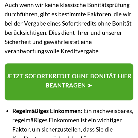
Auch wenn wir keine klassische Bonitätsprüfung
durchführen, gibt es bestimmte Faktoren, die wir
bei der Vergabe eines Sofortkredits ohne Bonität
berücksichtigen. Dies dient Ihrer und unserer
Sicherheit und gewährleistet eine
verantwortungsvolle Kreditvergabe.
JETZT SOFORTKREDIT OHNE BONITÄT HIER
BEANTRAGEN ➤
Regelmäßiges Einkommen:
Ein nachweisbares,
regelmäßiges Einkommen ist ein wichtiger
Faktor, um sicherzustellen, dass Sie die