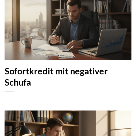
Sofortkredit mit negativer
Schufa