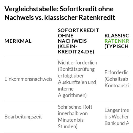
Vergleichstabelle: Sofortkredit ohne
Nachweis vs. klassischer Ratenkredit
SOFORTKREDIT
OHNE
KLASSISC
MERKMAL
NACHWEIS
RATENKRE
(KLEIN-
(TYPISCH)
KREDIT24.DE)
Nicht erforderlich
(Bonitätsprüfung
Erforderlich
erfolgt über
Einkommensnachweis
(Gehaltsabr
Auskunfteien und
Kontoauszüge
interne
Algorithmen)
Sehr schnell (oft
Länger (meh
innerhalb von
Bearbeitungszeit
bis Wochen j
Minuten bis
Bank und Au
Stunden)