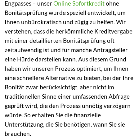
Engpasses – unser
Online Sofortkredit
ohne
Bonitätsprüfung wurde speziell entwickelt, um
Ihnen unbürokratisch und zügig zu helfen. Wir
verstehen, dass die herkömmliche Kreditvergabe
mit einer detaillierten Bonitätsprüfung oft
zeitaufwendig ist und für manche Antragsteller
eine Hürde darstellen kann. Aus diesem Grund
haben wir unseren Prozess optimiert, um Ihnen
eine schnellere Alternative zu bieten, bei der Ihre
Bonität zwar berücksichtigt, aber nicht im
traditionellen Sinne einer umfassenden Abfrage
geprüft wird, die den Prozess unnötig verzögern
würde. So erhalten Sie die finanzielle
Unterstützung, die Sie benötigen, wann Sie sie
brauchen.