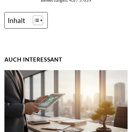
Bewertungen: 4.8 / 5. 839
Inhalt
AUCH INTERESSANT