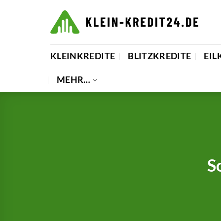
Zum
Inhalt
springen
KLEINKREDITE
BLITZKREDITE
EIL
MEHR…
S