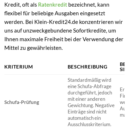
Kredit, oft als
Ratenkredit
bezeichnet, kann
flexibel für beliebige Ausgaben eingesetzt
werden. Bei Klein-Kredit24.de konzentrieren wir
uns auf unzweckgebundene Sofortkredite, um
Ihnen maximale Freiheit bei der Verwendung der
Mittel zu gewährleisten.
BE
KRITERIUM
BESCHREIBUNG
SIE
Standardmäßig wird
eine Schufa-Abfrage
Ermö
durchgeführt, jedoch
Fina
mit einer anderen
Schufa-Prüfung
wenn
Gewichtung. Negative
Ausk
Einträge sind nicht
make
automatisch ein
Ausschlusskriterium.