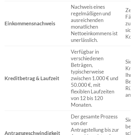
Nachweis eines
Zeig
regelmäßigen und
Fähi
ausreichenden
Einkommensnachweis
zur
monatlichen
sich
Nettoeinkommens ist
Kond
unerlässlich.
Verfügbar in
verschiedenen
Sie 
Beträgen,
Kred
typischerweise
Ihre
Kreditbetrag & Laufzeit
zwischen 1.000 € und
Beda
50.000 €, mit
Rück
flexiblen Laufzeiten
anpa
von 12 bis 120
Monaten.
Der gesamte Prozess
Sie 
von der
benö
Antragstellung bis zur
Antragsgeschwindigkeit
schn