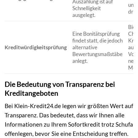
Auszahlung ist auf
unko
Schnelligkeit
dri
ausgelegt.
Biet
Eine Bonitätsprüfung
Chan
findet statt, die jedoch
Kre
Kreditwürdigkeitsprüfung
alternative
auch
Bewertungsmaßstäbe
Vor
anlegt.
nega
Mer
Die Bedeutung von Transparenz bei
Kreditangeboten
Bei Klein-Kredit24.de legen wir größten Wert auf
Transparenz. Das bedeutet, dass wir Ihnen alle
Informationen zu Ihrem Sofortkredit trotz Schufa
offenlegen, bevor Sie eine Entscheidung treffen.