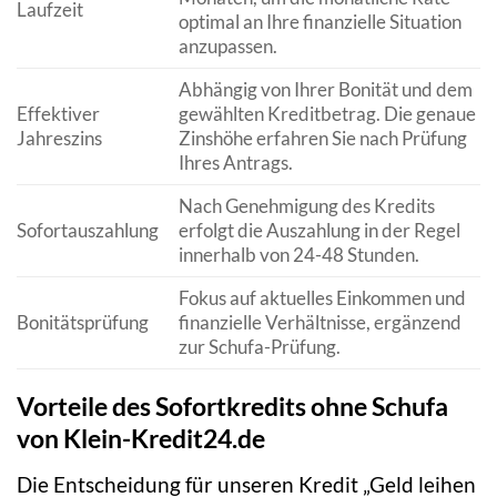
Laufzeit
optimal an Ihre finanzielle Situation
anzupassen.
Abhängig von Ihrer Bonität und dem
Effektiver
gewählten Kreditbetrag. Die genaue
Jahreszins
Zinshöhe erfahren Sie nach Prüfung
Ihres Antrags.
Nach Genehmigung des Kredits
Sofortauszahlung
erfolgt die Auszahlung in der Regel
innerhalb von 24-48 Stunden.
Fokus auf aktuelles Einkommen und
Bonitätsprüfung
finanzielle Verhältnisse, ergänzend
zur Schufa-Prüfung.
Vorteile des Sofortkredits ohne Schufa
von Klein-Kredit24.de
Die Entscheidung für unseren Kredit „Geld leihen