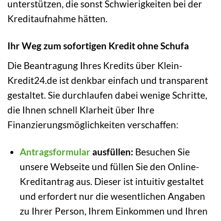
unterstützen, die sonst Schwierigkeiten bei der
Kreditaufnahme hätten.
Ihr Weg zum sofortigen Kredit ohne Schufa
Die Beantragung Ihres Kredits über Klein-
Kredit24.de ist denkbar einfach und transparent
gestaltet. Sie durchlaufen dabei wenige Schritte,
die Ihnen schnell Klarheit über Ihre
Finanzierungsmöglichkeiten verschaffen:
Antragsformular
ausfüllen:
Besuchen Sie
unsere Webseite und füllen Sie den Online-
Kreditantrag aus. Dieser ist intuitiv gestaltet
und erfordert nur die wesentlichen Angaben
zu Ihrer Person, Ihrem Einkommen und Ihren