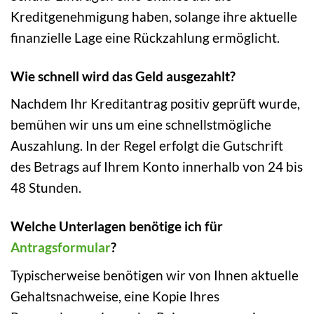
Kreditgenehmigung haben, solange ihre aktuelle
finanzielle Lage eine Rückzahlung ermöglicht.
Wie schnell wird das Geld ausgezahlt?
Nachdem Ihr Kreditantrag positiv geprüft wurde,
bemühen wir uns um eine schnellstmögliche
Auszahlung. In der Regel erfolgt die Gutschrift
des Betrags auf Ihrem Konto innerhalb von 24 bis
48 Stunden.
Welche Unterlagen benötige ich für
Antragsformular
?
Typischerweise benötigen wir von Ihnen aktuelle
Gehaltsnachweise, eine Kopie Ihres