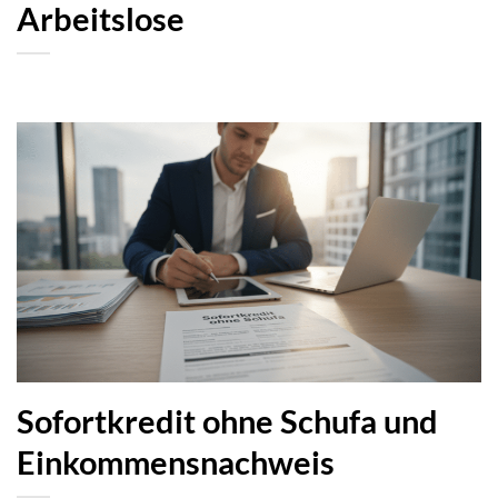
Arbeitslose
Sofortkredit ohne Schufa und
Einkommensnachweis