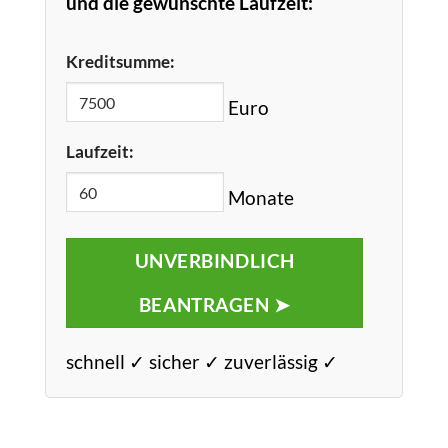
und die gewünschte Laufzeit:
Kreditsumme:
Euro
Laufzeit:
Monate
UNVERBINDLICH
BEANTRAGEN ➤
schnell ✓ sicher ✓ zuverlässig ✓