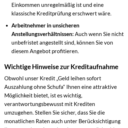
Einkommen unregelmäßig ist und eine
klassische Kreditprüfung erschwert wäre.
Arbeitnehmer in unsicheren
Anstellungsverhältnissen:
Auch wenn Sie nicht
unbefristet angestellt sind, können Sie von
diesem Angebot profitieren.
Wichtige Hinweise zur Kreditaufnahme
Obwohl unser Kredit „Geld leihen sofort
Auszahlung ohne Schufa“ Ihnen eine attraktive
Möglichkeit bietet, ist es wichtig,
verantwortungsbewusst mit Krediten
umzugehen. Stellen Sie sicher, dass Sie die
monatlichen Raten auch unter Berücksichtigung