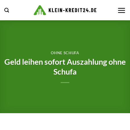
Zum
Inhalt
springen
OHNE SCHUFA
Geld leihen sofort Auszahlung ohne
Schufa