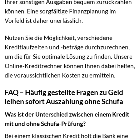
Ihrer sonstigen Ausgaben bequem zurückzahlen
können. Eine sorgfältige Finanzplanung im
Vorfeld ist daher unerlässlich.
Nutzen Sie die Möglichkeit, verschiedene
Kreditlaufzeiten und -beträge durchzurechnen,
um die für Sie optimale Lösung zu finden. Unsere
Online-Kreditrechner können Ihnen dabei helfen,
die voraussichtlichen Kosten zu ermitteln.
FAQ – Häufig gestellte Fragen zu Geld
leihen sofort Auszahlung ohne Schufa
Was ist der Unterschied zwischen einem Kredit
mit und ohne Schufa-Prüfung?
Bei einem klassischen Kredit holt die Bank eine