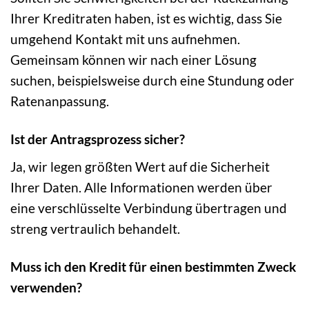
Ihrer Kreditraten haben, ist es wichtig, dass Sie
umgehend Kontakt mit uns aufnehmen.
Gemeinsam können wir nach einer Lösung
suchen, beispielsweise durch eine Stundung oder
Ratenanpassung.
Ist der Antragsprozess sicher?
Ja, wir legen größten Wert auf die Sicherheit
Ihrer Daten. Alle Informationen werden über
eine verschlüsselte Verbindung übertragen und
streng vertraulich behandelt.
Muss ich den Kredit für einen bestimmten Zweck
verwenden?