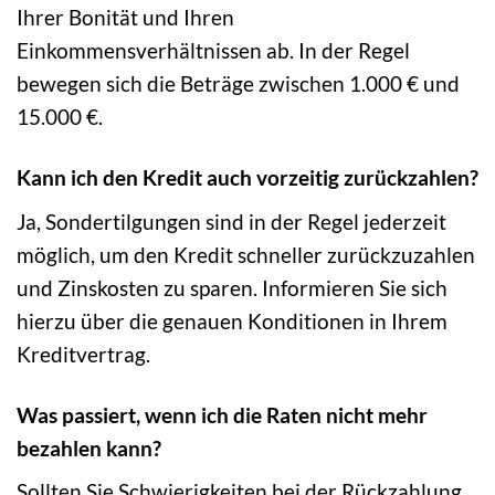
Ihrer Bonität und Ihren
Einkommensverhältnissen ab. In der Regel
bewegen sich die Beträge zwischen 1.000 € und
15.000 €.
Kann ich den Kredit auch vorzeitig zurückzahlen?
Ja, Sondertilgungen sind in der Regel jederzeit
möglich, um den Kredit schneller zurückzuzahlen
und Zinskosten zu sparen. Informieren Sie sich
hierzu über die genauen Konditionen in Ihrem
Kreditvertrag.
Was passiert, wenn ich die Raten nicht mehr
bezahlen kann?
Sollten Sie Schwierigkeiten bei der Rückzahlung