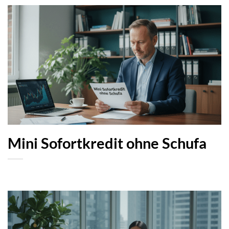
Mini Sofortkredit ohne Schufa