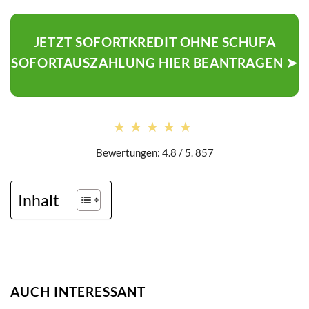
JETZT SOFORTKREDIT OHNE SCHUFA
SOFORTAUSZAHLUNG HIER BEANTRAGEN ➤
★★★★★
★★★★★
Bewertungen: 4.8 / 5. 857
Inhalt
AUCH INTERESSANT