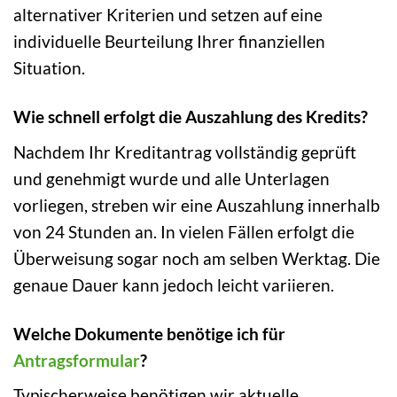
alternativer Kriterien und setzen auf eine
individuelle Beurteilung Ihrer finanziellen
Situation.
Wie schnell erfolgt die Auszahlung des Kredits?
Nachdem Ihr Kreditantrag vollständig geprüft
und genehmigt wurde und alle Unterlagen
vorliegen, streben wir eine Auszahlung innerhalb
von 24 Stunden an. In vielen Fällen erfolgt die
Überweisung sogar noch am selben Werktag. Die
genaue Dauer kann jedoch leicht variieren.
Welche Dokumente benötige ich für
Antragsformular
?
Typischerweise benötigen wir aktuelle