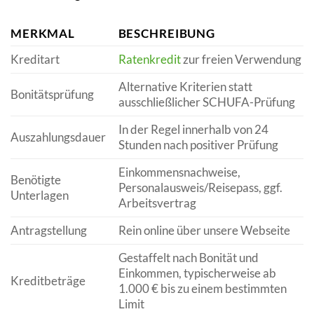
MERKMAL
BESCHREIBUNG
Kreditart
Ratenkredit
zur freien Verwendung
Alternative Kriterien statt
Bonitätsprüfung
ausschließlicher SCHUFA-Prüfung
In der Regel innerhalb von 24
Auszahlungsdauer
Stunden nach positiver Prüfung
Einkommensnachweise,
Benötigte
Personalausweis/Reisepass, ggf.
Unterlagen
Arbeitsvertrag
Antragstellung
Rein online über unsere Webseite
Gestaffelt nach Bonität und
Einkommen, typischerweise ab
Kreditbeträge
1.000 € bis zu einem bestimmten
Limit