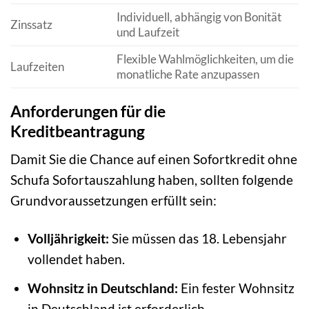
Individuell, abhängig von Bonität
Zinssatz
und Laufzeit
Flexible Wahlmöglichkeiten, um die
Laufzeiten
monatliche Rate anzupassen
Anforderungen für die
Kreditbeantragung
Damit Sie die Chance auf einen Sofortkredit ohne
Schufa Sofortauszahlung haben, sollten folgende
Grundvoraussetzungen erfüllt sein:
Volljährigkeit:
Sie müssen das 18. Lebensjahr
vollendet haben.
Wohnsitz in Deutschland:
Ein fester Wohnsitz
in Deutschland ist erforderlich.