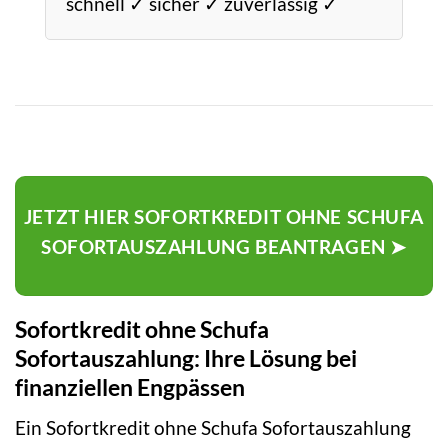
schnell ✓ sicher ✓ zuverlässig ✓
JETZT HIER SOFORTKREDIT OHNE SCHUFA
SOFORTAUSZAHLUNG BEANTRAGEN ➤
Sofortkredit ohne Schufa
Sofortauszahlung: Ihre Lösung bei
finanziellen Engpässen
Ein Sofortkredit ohne Schufa Sofortauszahlung