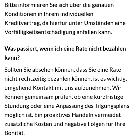
Bitte informieren Sie sich über die genauen
Konditionen in Ihrem individuellen
Kreditvertrag, da hierfür unter Umständen eine
Vorfälligkeitsentschädigung anfallen kann.
Was passiert, wenn ich eine Rate nicht bezahlen
kann?
Sollten Sie absehen können, dass Sie eine Rate
nicht rechtzeitig bezahlen können, ist es wichtig,
umgehend Kontakt mit uns aufzunehmen. Wir
können gemeinsam prüfen, ob eine kurzfristige
Stundung oder eine Anpassung des Tilgungsplans
möglich ist. Ein proaktives Handeln vermeidet
zusätzliche Kosten und negative Folgen für Ihre
Bonität.