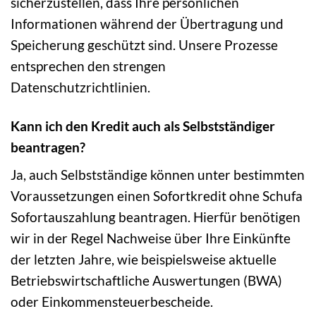
sicherzustellen, dass Ihre persönlichen
Informationen während der Übertragung und
Speicherung geschützt sind. Unsere Prozesse
entsprechen den strengen
Datenschutzrichtlinien.
Kann ich den Kredit auch als Selbstständiger
beantragen?
Ja, auch Selbstständige können unter bestimmten
Voraussetzungen einen Sofortkredit ohne Schufa
Sofortauszahlung beantragen. Hierfür benötigen
wir in der Regel Nachweise über Ihre Einkünfte
der letzten Jahre, wie beispielsweise aktuelle
Betriebswirtschaftliche Auswertungen (BWA)
oder Einkommensteuerbescheide.