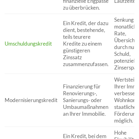
finanzielle Engpässe
Laufzeiten
zu überbrücken.
Senkung d
Ein Kredit, der dazu
monatlich
dient, bestehende,
Rate,
teils teurere
Übersichtli
Umschuldungskredit
Kredite zu einem
durch nur 
günstigeren
Schuld,
Zinssatz
potenzielle
zusammenzufassen.
Zinserspar
Wertsteig
Finanzierung für
Ihrer Immo
Renovierungs-,
verbessert
Modernisierungskredit
Sanierungs- oder
Wohnkomfo
Umbaumaßnahmen
staatliche
an Ihrer Immobilie.
Förderung
möglich.
Hohe
Ein Kredit, bei dem