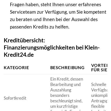
Fragen haben, steht Ihnen unser erfahrenes
Serviceteam zur Verfügung, um Sie kompetent
zu beraten und Ihnen bei der Auswahl des
passenden Kredits zu helfen.
Kreditübersicht:
Finanzierungsmöglichkeiten bei Klein-
Kredit24.de
VORTEIL
KATEGORIE
BESCHREIBUNG
FÜR SIE
Ein Kredit, dessen
Bearbeitung und
Schnelle
Auszahlung
Verfügbark
besonders
unkomplizi
Sofortkredit
beschleunigt sind,
Antragspro
um kurzfristige
flexible