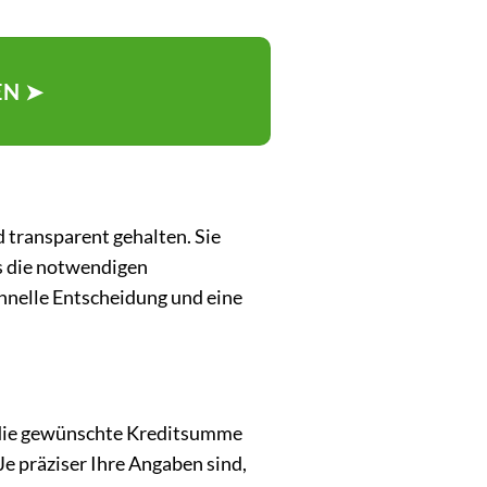
EN ➤
 transparent gehalten. Sie
ns die notwendigen
chnelle Entscheidung und eine
e die gewünschte Kreditsumme
Je präziser Ihre Angaben sind,