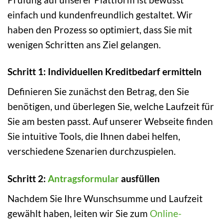
einfach und kundenfreundlich gestaltet. Wir
haben den Prozess so optimiert, dass Sie mit
wenigen Schritten ans Ziel gelangen.
Schritt 1: Individuellen Kreditbedarf ermitteln
Definieren Sie zunächst den Betrag, den Sie
benötigen, und überlegen Sie, welche Laufzeit für
Sie am besten passt. Auf unserer Webseite finden
Sie intuitive Tools, die Ihnen dabei helfen,
verschiedene Szenarien durchzuspielen.
Schritt 2:
Antragsformular
ausfüllen
Nachdem Sie Ihre Wunschsumme und Laufzeit
gewählt haben, leiten wir Sie zum
Online-