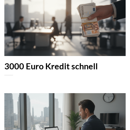
3000 Euro Kredit schnell