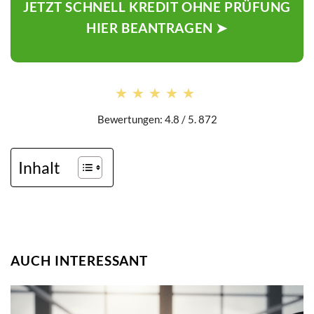
JETZT SCHNELL KREDIT OHNE PRÜFUNG
HIER BEANTRAGEN ➤
★★★★★
★★★★★
Bewertungen: 4.8 / 5. 872
Inhalt
AUCH INTERESSANT