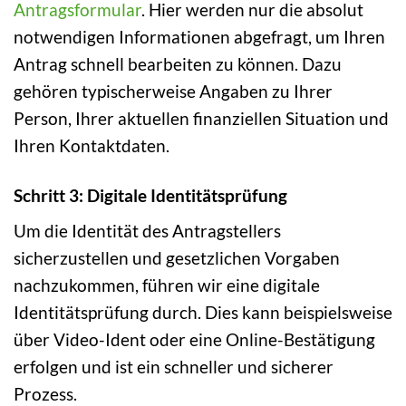
Antragsformular
. Hier werden nur die absolut
notwendigen Informationen abgefragt, um Ihren
Antrag schnell bearbeiten zu können. Dazu
gehören typischerweise Angaben zu Ihrer
Person, Ihrer aktuellen finanziellen Situation und
Ihren Kontaktdaten.
Schritt 3: Digitale Identitätsprüfung
Um die Identität des Antragstellers
sicherzustellen und gesetzlichen Vorgaben
nachzukommen, führen wir eine digitale
Identitätsprüfung durch. Dies kann beispielsweise
über Video-Ident oder eine Online-Bestätigung
erfolgen und ist ein schneller und sicherer
Prozess.