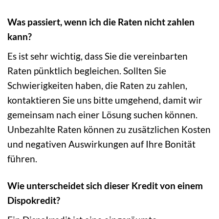
Was passiert, wenn ich die Raten nicht zahlen
kann?
Es ist sehr wichtig, dass Sie die vereinbarten
Raten pünktlich begleichen. Sollten Sie
Schwierigkeiten haben, die Raten zu zahlen,
kontaktieren Sie uns bitte umgehend, damit wir
gemeinsam nach einer Lösung suchen können.
Unbezahlte Raten können zu zusätzlichen Kosten
und negativen Auswirkungen auf Ihre Bonität
führen.
Wie unterscheidet sich dieser Kredit von einem
Dispokredit?