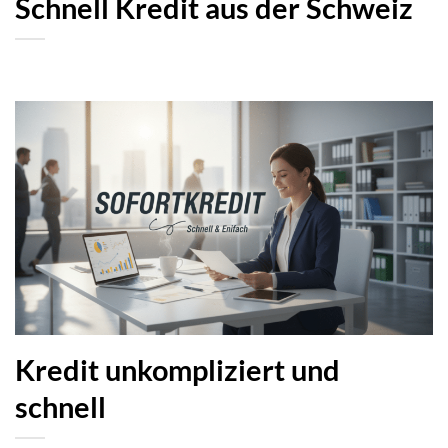
Schnell Kredit aus der Schweiz
Kredit unkompliziert und
schnell