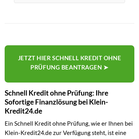
JETZT HIER SCHNELL KREDIT OHNE
PRÜFUNG BEANTRAGEN ➤
Schnell Kredit ohne Prüfung: Ihre
Sofortige Finanzlösung bei Klein-
Kredit24.de
Ein Schnell Kredit ohne Prüfung, wie er Ihnen bei
Klein-Kredit24.de zur Verfügung steht, ist eine