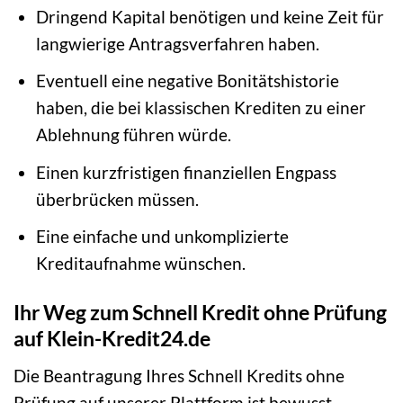
Dringend Kapital benötigen und keine Zeit für
langwierige Antragsverfahren haben.
Eventuell eine negative Bonitätshistorie
haben, die bei klassischen Krediten zu einer
Ablehnung führen würde.
Einen kurzfristigen finanziellen Engpass
überbrücken müssen.
Eine einfache und unkomplizierte
Kreditaufnahme wünschen.
Ihr Weg zum Schnell Kredit ohne Prüfung
auf Klein-Kredit24.de
Die Beantragung Ihres Schnell Kredits ohne
Prüfung auf unserer Plattform ist bewusst