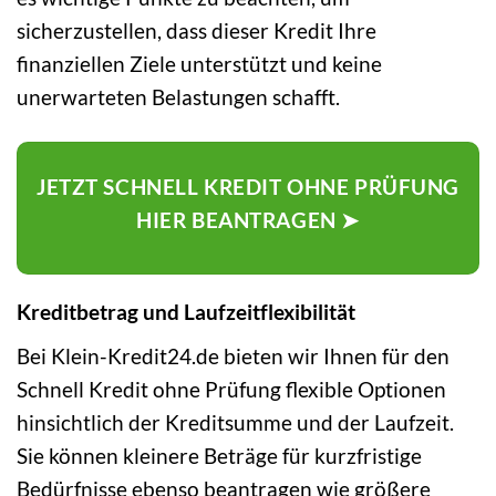
sicherzustellen, dass dieser Kredit Ihre
finanziellen Ziele unterstützt und keine
unerwarteten Belastungen schafft.
JETZT SCHNELL KREDIT OHNE PRÜFUNG
HIER BEANTRAGEN ➤
Kreditbetrag und Laufzeitflexibilität
Bei Klein-Kredit24.de bieten wir Ihnen für den
Schnell Kredit ohne Prüfung flexible Optionen
hinsichtlich der Kreditsumme und der Laufzeit.
Sie können kleinere Beträge für kurzfristige
Bedürfnisse ebenso beantragen wie größere