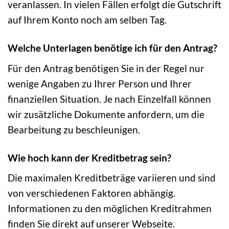
veranlassen. In vielen Fällen erfolgt die Gutschrift
auf Ihrem Konto noch am selben Tag.
Welche Unterlagen benötige ich für den Antrag?
Für den Antrag benötigen Sie in der Regel nur
wenige Angaben zu Ihrer Person und Ihrer
finanziellen Situation. Je nach Einzelfall können
wir zusätzliche Dokumente anfordern, um die
Bearbeitung zu beschleunigen.
Wie hoch kann der Kreditbetrag sein?
Die maximalen Kreditbeträge variieren und sind
von verschiedenen Faktoren abhängig.
Informationen zu den möglichen Kreditrahmen
finden Sie direkt auf unserer Webseite.