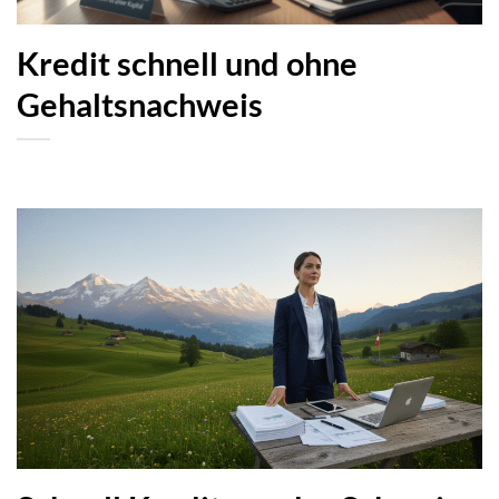
Kredit schnell und ohne
Gehaltsnachweis