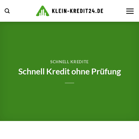
Zum
Inhalt
springen
SCHNELL KREDITE
Schnell Kredit ohne Prüfung