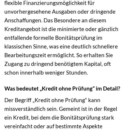
flexible Finanzierungsmöglichkeit für
unvorhergesehene Ausgaben oder dringende
Anschaffungen. Das Besondere an diesem
Kreditangebot ist die minimierte oder gänzlich
entfallende formelle Bonitätsprüfung im
klassischen Sinne, was eine deutlich schnellere
Bearbeitungszeit ermöglicht. So erhalten Sie
Zugang zu dringend benötigtem Kapital, oft
schon innerhalb weniger Stunden.
Was bedeutet „Kredit ohne Prüfung“ im Detail?
Der Begriff „Kredit ohne Prüfung“ kann
missverständlich sein. Gemeint ist in der Regel
ein Kredit, bei dem die Bonitätsprüfung stark
vereinfacht oder auf bestimmte Aspekte