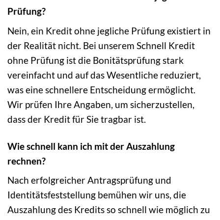
Prüfung?
Nein, ein Kredit ohne jegliche Prüfung existiert in
der Realität nicht. Bei unserem Schnell Kredit
ohne Prüfung ist die Bonitätsprüfung stark
vereinfacht und auf das Wesentliche reduziert,
was eine schnellere Entscheidung ermöglicht.
Wir prüfen Ihre Angaben, um sicherzustellen,
dass der Kredit für Sie tragbar ist.
Wie schnell kann ich mit der Auszahlung
rechnen?
Nach erfolgreicher Antragsprüfung und
Identitätsfeststellung bemühen wir uns, die
Auszahlung des Kredits so schnell wie möglich zu