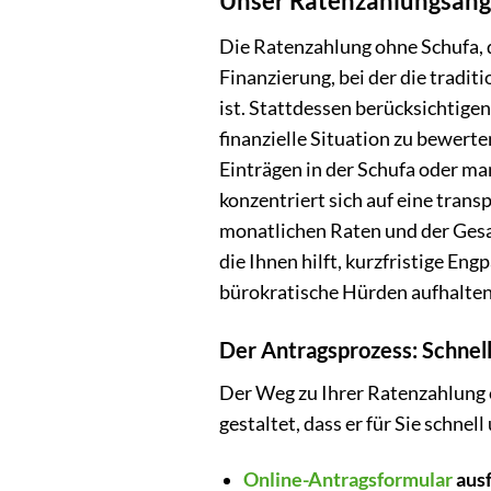
Unser Ratenzahlungsange
Die Ratenzahlung ohne Schufa, di
Finanzierung, bei der die tradit
ist. Stattdessen berücksichtigen
finanzielle Situation zu bewert
Einträgen in der Schufa oder m
konzentriert sich auf eine trans
monatlichen Raten und der Gesam
die Ihnen hilft, kurzfristige En
bürokratische Hürden aufhalten 
Der Antragsprozess: Schnel
Der Weg zu Ihrer Ratenzahlung 
gestaltet, dass er für Sie schnell
Online-Antragsformular
ausf