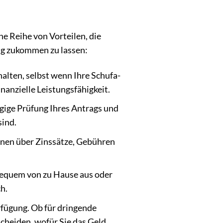
e Reihe von Vorteilen, die
ung zukommen zu lassen:
halten, selbst wenn Ihre Schufa-
inanzielle Leistungsfähigkeit.
ügige Prüfung Ihres Antrags und
sind.
ionen über Zinssätze, Gebühren
bequem von zu Hause aus oder
ch.
rfügung. Ob für dringende
cheiden, wofür Sie das Geld