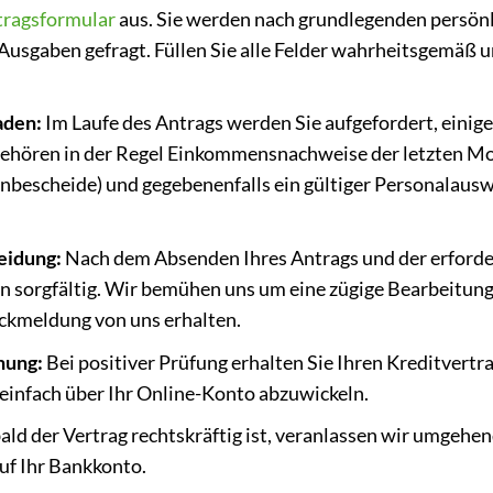
tragsformular
aus. Sie werden nach grundlegenden persön
sgaben gefragt. Füllen Sie alle Felder wahrheitsgemäß u
aden:
Im Laufe des Antrags werden Sie aufgefordert, eini
gehören in der Regel Einkommensnachweise der letzten Mon
bescheide) und gegebenenfalls ein gültiger Personalausw
eidung:
Nach dem Absenden Ihres Antrags und der erforde
 sorgfältig. Wir bemühen uns um eine zügige Bearbeitung,
ückmeldung von uns erhalten.
nung:
Bei positiver Prüfung erhalten Sie Ihren Kreditvertr
d einfach über Ihr Online-Konto abzuwickeln.
ld der Vertrag rechtskräftig ist, veranlassen wir umgehe
uf Ihr Bankkonto.