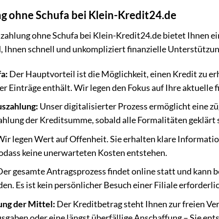
g ohne Schufa bei Klein-Kredit24.de
zahlung ohne Schufa bei Klein-Kredit24.de bietet Ihnen ein
nd, Ihnen schnell und unkompliziert finanzielle Unterstütz
fa:
Der Hauptvorteil ist die Möglichkeit, einen Kredit zu er
er Einträge enthält. Wir legen den Fokus auf Ihre aktuelle f
uszahlung:
Unser digitalisierter Prozess ermöglicht eine z
ahlung der Kreditsumme, sobald alle Formalitäten geklärt 
ir legen Wert auf Offenheit. Sie erhalten klare Informat
sodass keine unerwarteten Kosten entstehen.
er gesamte Antragsprozess findet online statt und kann 
. Es ist kein persönlicher Besuch einer Filiale erforderli
ung der Mittel:
Der Kreditbetrag steht Ihnen zur freien Ve
gaben oder eine längst überfällige Anschaffung – Sie ents