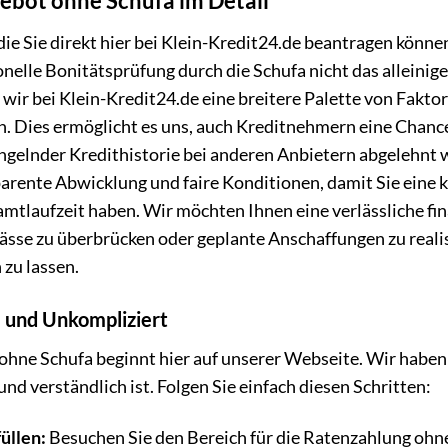
bot ohne Schufa im Detail
e Sie direkt hier bei Klein-Kredit24.de beantragen können
ionelle Bonitätsprüfung durch die Schufa nicht das alleinig
 wir bei Klein-Kredit24.de eine breitere Palette von Faktor
en. Dies ermöglicht es uns, auch Kreditnehmern eine Chanc
angelnder Kredithistorie bei anderen Anbietern abgelehnt
parente Abwicklung und faire Konditionen, damit Sie eine k
tlaufzeit haben. Wir möchten Ihnen eine verlässliche fin
gpässe zu überbrücken oder geplante Anschaffungen zu reali
zu lassen.
l und Unkompliziert
ohne Schufa beginnt hier auf unserer Webseite. Wir haben
 und verständlich ist. Folgen Sie einfach diesen Schritten:
üllen:
Besuchen Sie den Bereich für die Ratenzahlung ohn