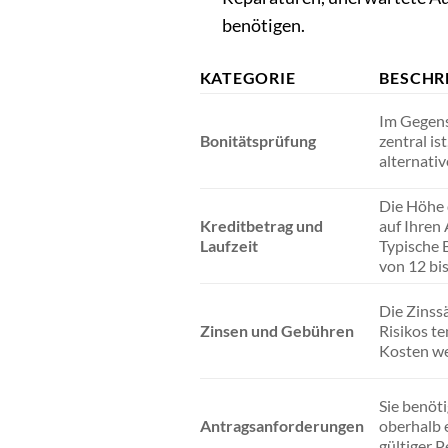
benötigen.
KATEGORIE
BESCHR
Im Gegens
Bonitätsprüfung
zentral is
alternati
Die Höhe 
Kreditbetrag und
auf Ihren
Laufzeit
Typische B
von 12 bi
Die Zinss
Zinsen und Gebühren
Risikos te
Kosten we
Sie benöt
Antragsanforderungen
oberhalb 
gültiger P