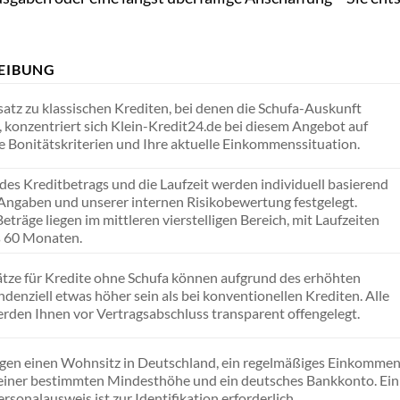
EIBUNG
atz zu klassischen Krediten, bei denen die Schufa-Auskunft
t, konzentriert sich Klein-Kredit24.de bei diesem Angebot auf
ve Bonitätskriterien und Ihre aktuelle Einkommenssituation.
des Kreditbetrags und die Laufzeit werden individuell basierend
 Angaben und unserer internen Risikobewertung festgelegt.
eträge liegen im mittleren vierstelligen Bereich, mit Laufzeiten
s 60 Monaten.
ätze für Kredite ohne Schufa können aufgrund des erhöhten
ndenziell etwas höher sein als bei konventionellen Krediten. Alle
rden Ihnen vor Vertragsabschluss transparent offengelegt.
igen einen Wohnsitz in Deutschland, ein regelmäßiges Einkomme
einer bestimmten Mindesthöhe und ein deutsches Bankkonto. Ein
ersonalausweis ist zur Identifikation erforderlich.