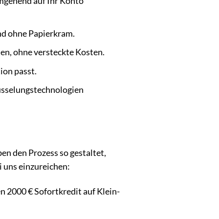
mgehend auf Ihr Konto
und ohne Papierkram.
en, ohne versteckte Kosten.
ion passt.
üsselungstechnologien
en den Prozess so gestaltet,
i uns einzureichen:
n 2000 € Sofortkredit auf Klein-