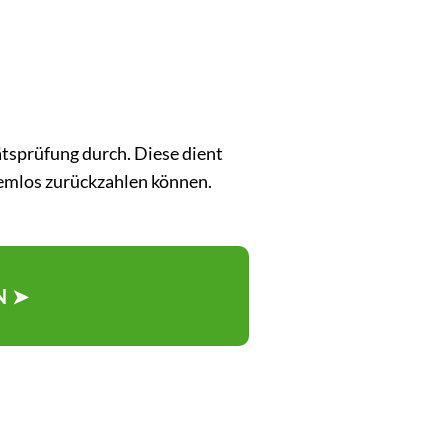
ätsprüfung durch. Diese dient
lemlos zurückzahlen können.
N ➤