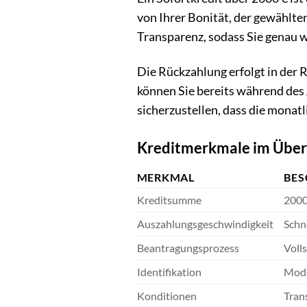
von Ihrer Bonität, der gewählte
Transparenz, sodass Sie genau 
Die Rückzahlung erfolgt in der 
können Sie bereits während des
sicherzustellen, dass die monatli
Kreditmerkmale im Über
MERKMAL
BES
Kreditsumme
2000
Auszahlungsgeschwindigkeit
Schn
Beantragungsprozess
Voll
Identifikation
Mode
Konditionen
Tran