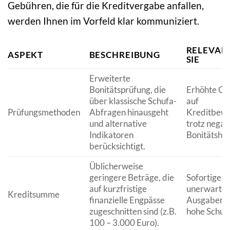
Gebühren, die für die Kreditvergabe anfallen,
werden Ihnen im Vorfeld klar kommuniziert.
RELEVAN
ASPEKT
BESCHREIBUNG
SIE
Erweiterte
Bonitätsprüfung, die
Erhöhte Ch
über klassische Schufa-
auf
Prüfungsmethoden
Abfragen hinausgeht
Kreditbewi
und alternative
trotz negat
Indikatoren
Bonitätshist
berücksichtigt.
Üblicherweise
geringere Beträge, die
Sofortige Hi
auf kurzfristige
unerwartet
Kreditsumme
finanzielle Engpässe
Ausgaben, 
zugeschnitten sind (z.B.
hohe Schuld
100 – 3.000 Euro).