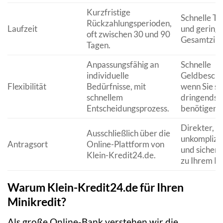
Kurzfristige
Schnelle Ti
Rückzahlungsperioden,
Laufzeit
und gering
oft zwischen 30 und 90
Gesamtzins
Tagen.
Anpassungsfähig an
Schnelle
individuelle
Geldbescha
Flexibilität
Bedürfnisse, mit
wenn Sie si
schnellem
dringendst
Entscheidungsprozess.
benötigen.
Direkter,
Ausschließlich über die
unkomplizie
Antragsort
Online-Plattform von
und sicher
Klein-Kredit24.de.
zu Ihrem Kr
Warum Klein-Kredit24.de für Ihren
Minikredit?
Als große Online-Bank verstehen wir die