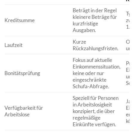
Beträgt in der Regel
Typ
kleinere Beträge für
Kreditsumme
zwi
kurzfristige
1.5
Ausgaben.
Kurze
Oft
Laufzeit
Rückzahlungsfristen.
und
Fokus auf aktuelle
Prü
Einkommenssituation,
Ein
Bonitätsprüfung
keine oder nur
und
eingeschränkte
Sco
Schufa-Abfrage.
Speziell für Personen
Ja,
in Arbeitslosigkeit
Verfügbarkeit für
Ein
konzipiert, die über
Arbeitslose
erb
regelmäßige
kön
Einkünfte verfügen.