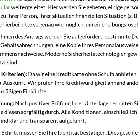
ular
weitergeleitet. Hier werden Sie gebeten, einige pers
u Ihrer Person, Ihrer aktuellen finanziellen Situation (z
e hierbei bitte so genau wie möglich, um eine reibungslose
hmen des Antrags werden Sie aufgefordert, bestimmte 
e Gehaltsabrechnungen, eine Kopie Ihres Personalausweis
ommensnachweise. Moderne Sicherheitstechnologien gewäh
zt sind.
 Kriterien):
Da wir eine Kreditkarte ohne Schufa anbieten, 
fa-Auskunft. Wir prüfen Ihre Kreditwürdigkeit anhand ande
elmäßigen Einkünfte.
mmung:
Nach positiver Prüfung Ihrer Unterlagen erhalten S
e diesen sorgfältig durch. Alle Konditionen, einschließlic
ind klar und transparent aufgeführt.
 Schritt müssen Sie Ihre Identität bestätigen. Dies geschie