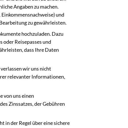
önliche Angaben zu machen.
. B. Einkommensnachweise) und
 Bearbeitung zu gewährleisten.
Dokumente hochzuladen. Dazu
es oder Reisepasses und
rleisten, dass Ihre Daten
verlassen wir uns nicht
rer relevanter Informationen,
ie von uns einen
h des Zinssatzes, der Gebühren
ht in der Regel über eine sichere