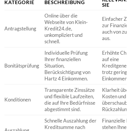
KATEGORIE
BESCHREIBUNG
SIE
Online über die
Einfacher Zu
Webseite von Klein-
zur Finanzier
Antragstellung
Kredit24.de,
auch von zu 
unkompliziert und
aus.
schnell.
Individuelle Prüfung
Erhöhte Cha
Ihrer finanziellen
auf eine
Bonitätsprüfung
Situation,
Kreditgeneh
Berücksichtigung von
trotz gering
Hartz 4 Einkommen.
Einkommen.
Transparente Zinssätze
Klarheit über
und flexible Laufzeiten,
Kosten und
Konditionen
die auf Ihre Bedürfnisse
überschauba
abgestimmt sind.
Rückzahlungs
Schnelle Auszahlung der
Finanzielle Mi
Kreditsumme nach
stehen Ihnen
Auszahlung