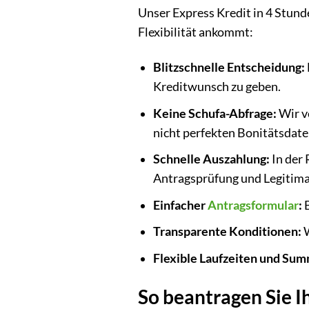
Unser Express Kredit in 4 Stund
Flexibilität ankommt:
Blitzschnelle Entscheidung:
Kreditwunsch zu geben.
Keine Schufa-Abfrage:
Wir v
nicht perfekten Bonitätsdaten
Schnelle Auszahlung:
In der 
Antragsprüfung und Legitima
Einfacher
Antragsformular
:
B
Transparente Konditionen:
W
Flexible Laufzeiten und Su
So beantragen Sie I