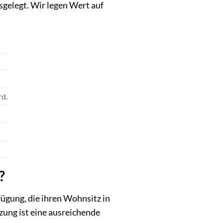
sgelegt. Wir legen Wert auf
rd.
?
fügung, die ihren Wohnsitz in
ung ist eine ausreichende