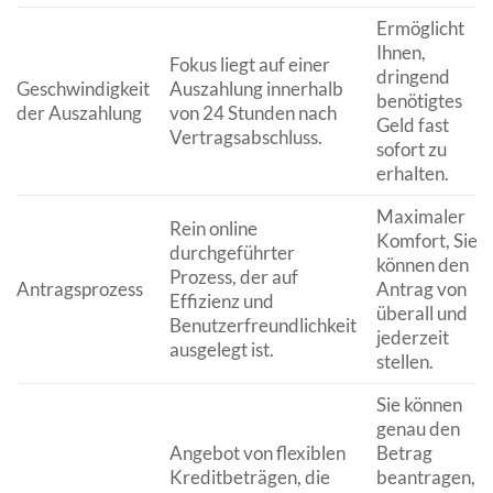
Ermöglicht
Ihnen,
Fokus liegt auf einer
dringend
Geschwindigkeit
Auszahlung innerhalb
benötigtes
der Auszahlung
von 24 Stunden nach
Geld fast
Vertragsabschluss.
sofort zu
erhalten.
Maximaler
Rein online
Komfort, Sie
durchgeführter
können den
Prozess, der auf
Antragsprozess
Antrag von
Effizienz und
überall und
Benutzerfreundlichkeit
jederzeit
ausgelegt ist.
stellen.
Sie können
genau den
Angebot von flexiblen
Betrag
Kreditbeträgen, die
beantragen,