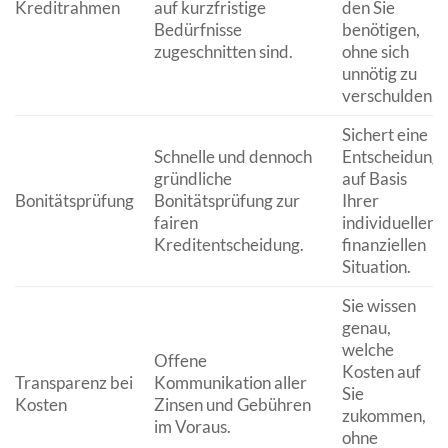
Kreditrahmen
auf kurzfristige
den Sie
Bedürfnisse
benötigen,
zugeschnitten sind.
ohne sich
unnötig zu
verschulden.
Sichert eine
Schnelle und dennoch
Entscheidung
gründliche
auf Basis
Bonitätsprüfung
Bonitätsprüfung zur
Ihrer
fairen
individuellen
Kreditentscheidung.
finanziellen
Situation.
Sie wissen
genau,
welche
Offene
Kosten auf
Transparenz bei
Kommunikation aller
Sie
Kosten
Zinsen und Gebühren
zukommen,
im Voraus.
ohne