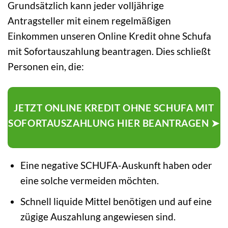
Grundsätzlich kann jeder volljährige
Antragsteller mit einem regelmäßigen
Einkommen unseren Online Kredit ohne Schufa
mit Sofortauszahlung beantragen. Dies schließt
Personen ein, die:
JETZT ONLINE KREDIT OHNE SCHUFA MIT
SOFORTAUSZAHLUNG HIER BEANTRAGEN ➤
Eine negative SCHUFA-Auskunft haben oder
eine solche vermeiden möchten.
Schnell liquide Mittel benötigen und auf eine
zügige Auszahlung angewiesen sind.