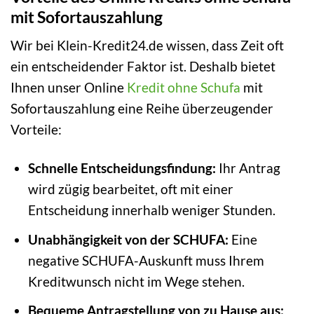
mit Sofortauszahlung
Wir bei Klein-Kredit24.de wissen, dass Zeit oft
ein entscheidender Faktor ist. Deshalb bietet
Ihnen unser Online
Kredit ohne Schufa
mit
Sofortauszahlung eine Reihe überzeugender
Vorteile:
Schnelle Entscheidungsfindung:
Ihr Antrag
wird zügig bearbeitet, oft mit einer
Entscheidung innerhalb weniger Stunden.
Unabhängigkeit von der SCHUFA:
Eine
negative SCHUFA-Auskunft muss Ihrem
Kreditwunsch nicht im Wege stehen.
Bequeme Antragstellung von zu Hause aus: