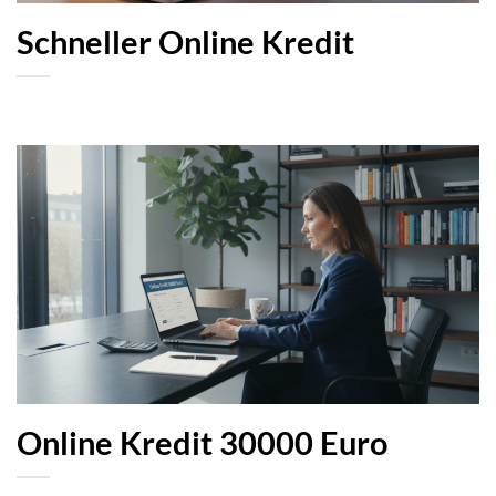
Schneller Online Kredit
Online Kredit 30000 Euro