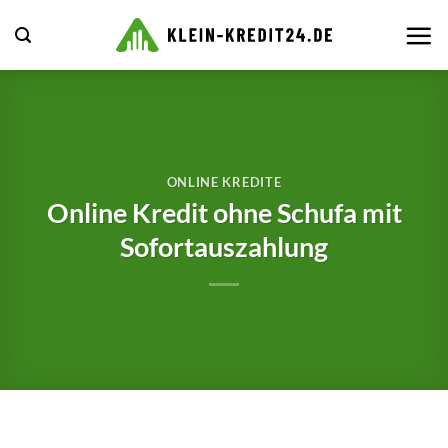
Zum
Inhalt
springen
ONLINE KREDITE
Online Kredit ohne Schufa mit
Sofortauszahlung