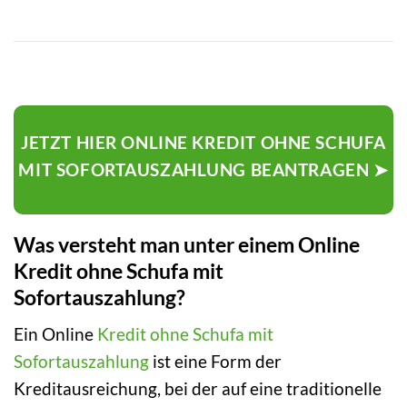
JETZT HIER ONLINE KREDIT OHNE SCHUFA
MIT SOFORTAUSZAHLUNG BEANTRAGEN ➤
Was versteht man unter einem Online
Kredit ohne Schufa mit
Sofortauszahlung?
Ein Online
Kredit ohne Schufa mit
Sofortauszahlung
ist eine Form der
Kreditausreichung, bei der auf eine traditionelle