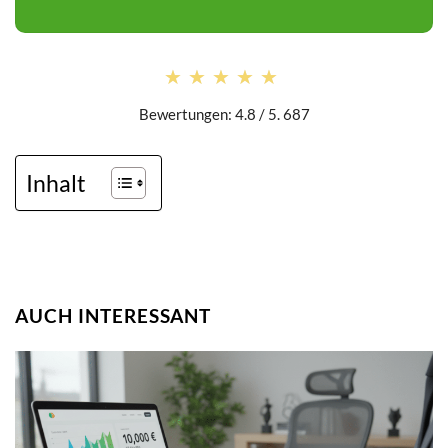
★★★★★
★★★★★
Bewertungen: 4.8 / 5. 687
Inhalt
AUCH INTERESSANT