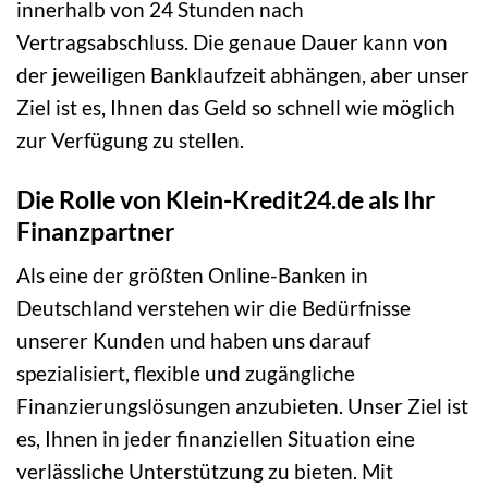
innerhalb von 24 Stunden nach
Vertragsabschluss. Die genaue Dauer kann von
der jeweiligen Banklaufzeit abhängen, aber unser
Ziel ist es, Ihnen das Geld so schnell wie möglich
zur Verfügung zu stellen.
Die Rolle von Klein-Kredit24.de als Ihr
Finanzpartner
Als eine der größten Online-Banken in
Deutschland verstehen wir die Bedürfnisse
unserer Kunden und haben uns darauf
spezialisiert, flexible und zugängliche
Finanzierungslösungen anzubieten. Unser Ziel ist
es, Ihnen in jeder finanziellen Situation eine
verlässliche Unterstützung zu bieten. Mit