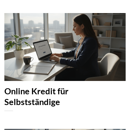
Online Kredit für
Selbstständige