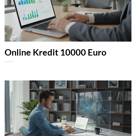
Online Kredit 10000 Euro