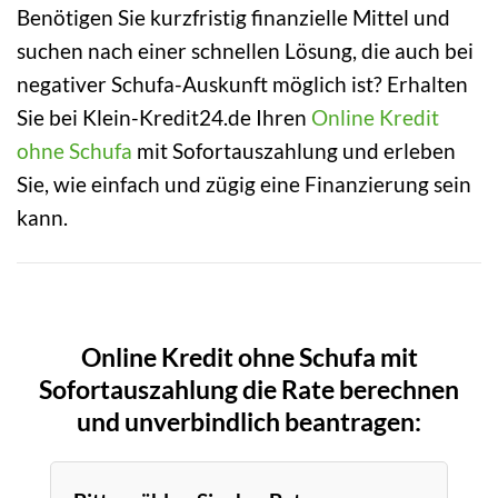
Benötigen Sie kurzfristig finanzielle Mittel und
suchen nach einer schnellen Lösung, die auch bei
negativer Schufa-Auskunft möglich ist? Erhalten
Sie bei Klein-Kredit24.de Ihren
Online Kredit
ohne Schufa
mit Sofortauszahlung und erleben
Sie, wie einfach und zügig eine Finanzierung sein
kann.
Online Kredit ohne Schufa mit
Sofortauszahlung die Rate berechnen
und unverbindlich beantragen: