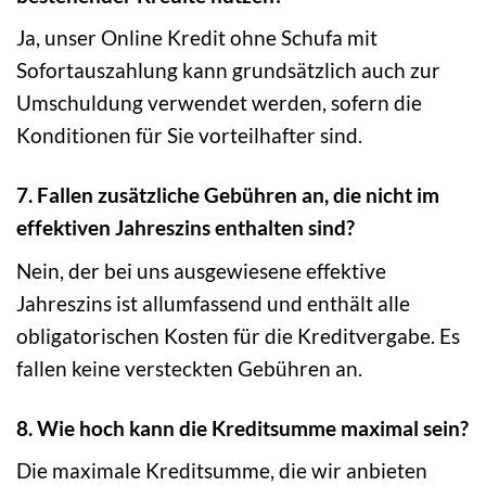
Ja, unser Online Kredit ohne Schufa mit
Sofortauszahlung kann grundsätzlich auch zur
Umschuldung verwendet werden, sofern die
Konditionen für Sie vorteilhafter sind.
7. Fallen zusätzliche Gebühren an, die nicht im
effektiven Jahreszins enthalten sind?
Nein, der bei uns ausgewiesene effektive
Jahreszins ist allumfassend und enthält alle
obligatorischen Kosten für die Kreditvergabe. Es
fallen keine versteckten Gebühren an.
8. Wie hoch kann die Kreditsumme maximal sein?
Die maximale Kreditsumme, die wir anbieten