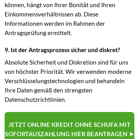
können, hängt von Ihrer Bonität und Ihren
Einkommensverhältnissen ab. Diese
Informationen werden im Rahmen der
Antragsprüfung ermittelt.
9. Ist der Antragsprozess sicher und diskret?
Absolute Sicherheit und Diskretion sind für uns
von höchster Priorität. Wir verwenden moderne
Verschlüsselungstechnologien und behandeln
Ihre Daten gemäß den strengsten
Datenschutzrichtlinien.
JETZT ONLINE KREDIT OHNE SCHUFA MIT
SOFORTAUSZAHLUNG HIER BEANTRAGEN ➤