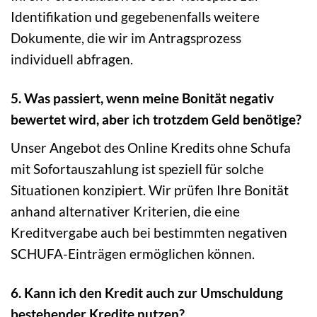
Identifikation und gegebenenfalls weitere
Dokumente, die wir im Antragsprozess
individuell abfragen.
5. Was passiert, wenn meine Bonität negativ
bewertet wird, aber ich trotzdem Geld benötige?
Unser Angebot des Online Kredits ohne Schufa
mit Sofortauszahlung ist speziell für solche
Situationen konzipiert. Wir prüfen Ihre Bonität
anhand alternativer Kriterien, die eine
Kreditvergabe auch bei bestimmten negativen
SCHUFA-Einträgen ermöglichen können.
6. Kann ich den Kredit auch zur Umschuldung
bestehender Kredite nutzen?