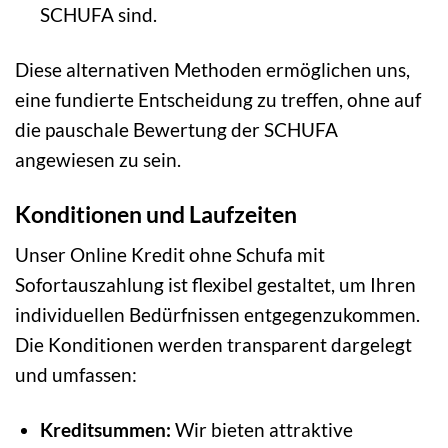
SCHUFA sind.
Diese alternativen Methoden ermöglichen uns,
eine fundierte Entscheidung zu treffen, ohne auf
die pauschale Bewertung der SCHUFA
angewiesen zu sein.
Konditionen und Laufzeiten
Unser Online Kredit ohne Schufa mit
Sofortauszahlung ist flexibel gestaltet, um Ihren
individuellen Bedürfnissen entgegenzukommen.
Die Konditionen werden transparent dargelegt
und umfassen:
Kreditsummen:
Wir bieten attraktive