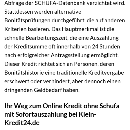
Abfrage der SCHUFA-Datenbank verzichtet wird.
Stattdessen werden alternative
Bonitätsprüfungen durchgeführt, die auf anderen
Kriterien basieren. Das Hauptmerkmal ist die
schnelle Bearbeitungszeit, die eine Auszahlung
der Kreditsumme oft innerhalb von 24 Stunden
nach erfolgreicher Antragsstellung ermöglicht.
Dieser Kredit richtet sich an Personen, deren
Bonitätshistorie eine traditionelle Kreditvergabe
erschwert oder verhindert, aber dennoch einen
dringenden Geldbedarf haben.
Ihr Weg zum Online Kredit ohne Schufa
mit Sofortauszahlung bei Klein-
Kredit24.de