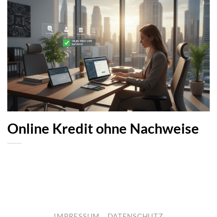
Online Kredit ohne Nachweise
IMPRESSUM
DATENSCHUTZ