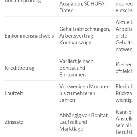
Bonitätsprüfung
Ausgaben, SCHUFA-
des neuen
Daten
entschei
Aktueller
Gehaltsabrechnungen,
Arbeitsv
Einkommensnachweis
Arbeitsvertrag,
erste
Kontoauszüge
Gehaltsn
notwendi
Variiert je nach
Kleinere 
Kreditbetrag
Bonität und
oft leicht
Einkommen
Von wenigen Monaten
Flexibilit
Laufzeit
bis zu mehreren
Rückzahlu
Jahren
wichtig.
Kann bei
Abhängig von Bonität,
Anstellu
Zinssatz
Laufzeit und
sein als b
Marktlage
Berufstät