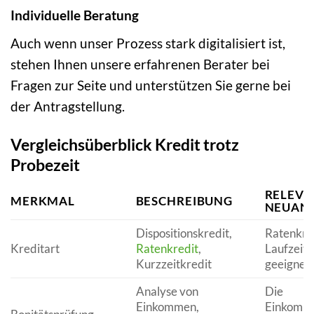
Individuelle Beratung
Auch wenn unser Prozess stark digitalisiert ist,
stehen Ihnen unsere erfahrenen Berater bei
Fragen zur Seite und unterstützen Sie gerne bei
der Antragstellung.
Vergleichsüberblick Kredit trotz
Probezeit
RELEVA
MERKMAL
BESCHREIBUNG
NEUAN
Dispositionskredit,
Ratenkred
Kreditart
Ratenkredit
,
Laufzeit 
Kurzzeitkredit
geeignet.
Analyse von
Die
Einkommen,
Einkomm