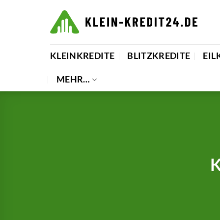
Zum
Inhalt
springen
KLEINKREDITE
BLITZKREDITE
EIL
MEHR…
K