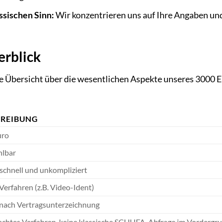
ssischen Sinn:
Wir konzentrieren uns auf Ihre Angaben und
erblick
rte Übersicht über die wesentlichen Aspekte unseres 3000 
HREIBUNG
uro
hlbar
 schnell und unkompliziert
Verfahren (z.B. Video-Ident)
 nach Vertragsunterzeichnung
achtes Verfahren, keine klassische SCHUFA-Abfrage im Vordergr