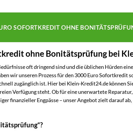
 EURO SOFORTKREDIT OHNE BONITÄTSPRÜF
tkredit ohne Bonitätsprüfung bei Kl
 Bedürfnisse oft dringend sind und die üblichen Hürden ein
n wir unseren Prozess für den 3000 Euro Sofortkredit so ge
hnell zugänglich ist. Hier bei Klein-Kredit24.de können 
freien Verfügung steht. Ob für eine unerwartete Reparatur
ger finanzieller Engpässe – unser Angebot zielt darauf ab,
itätsprüfung“?